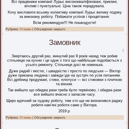
Всі працівники компанії Лурьє висококваліфіковані, приємні,
вічливі і пунктуальні. Ціна також порадувала.
Хочу висловити всьому колективу компанії Лурьє велику подяку
за виконану роботу. Побажати успіхів і процвітання.
Всім рекомендую!!! Не пошкодуєте!
Рубрика:
Отзывы
|
Обсуждение закрыто.
Замовник
|
Звертаюсь другий раз, минулий раз 9 років назад теж робив
стільницю на кухню і це одне з того що найбільше подобається з
усього ремонту. Стільниця досі як новенька.
Дуже радий і якістю, і швидкістю і просто по людськи — Віктор
дуже приємна людина і завжди іде на зустріч по усім питанням.
Всі дрібниці продумані, стики, плінтуси — всі стиковки з плиткою
та вікном.
Так вийшло що обидва рази треба було терміново, і обидва рази
все вийшло вчасно з запасом часу.
Щиро вдячний за чудову роботу, тим хто ще не визначився раджу
робити кам’яні роботи саме у Віктора.
2019 р.
Рубрика:
Отзывы
|
Обсуждение закрыто.