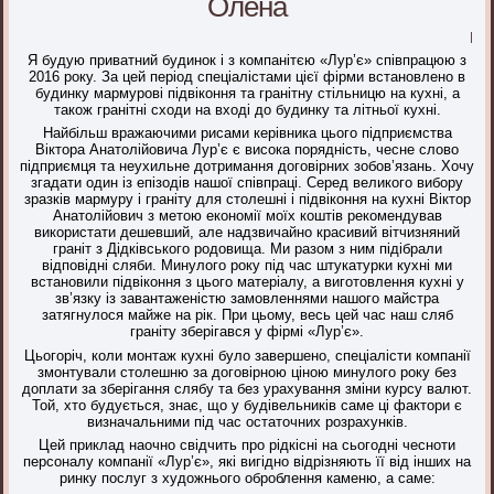
Олена
|
Я будую приватний будинок і з компанітєю «Лур’є» співпрацюю з
2016 року. За цей період спеціалістами цієї фірми встановлено в
будинку мармурові підвіконня та гранітну стільницю на кухні, а
також гранітні сходи на вході до будинку та літньої кухні.
Найбільш вражаючими рисами керівника цього підприємства
Віктора Анатолійовича Лур’є є висока порядність, чесне слово
підприємця та неухильне дотримання договірних зобов’язань. Хочу
згадати один із епізодів нашої співпраці. Серед великого вибору
зразків мармуру і граніту для столешні і підвіконня на кухні Віктор
Анатолійович з метою економії моїх коштів рекомендував
використати дешевший, але надзвичайно красивий вітчизняний
граніт з Дідківського родовища. Ми разом з ним підібрали
відповідні сляби. Минулого року під час штукатурки кухні ми
встановили підвіконня з цього матеріалу, а виготовлення кухні у
зв’язку із завантаженістю замовленнями нашого майстра
затягнулося майже на рік. При цьому, весь цей час наш сляб
граніту зберігався у фірмі «Лур’є».
Цьогоріч, коли монтаж кухні було завершено, спеціалісти компанії
змонтували столешню за договірною ціною минулого року без
доплати за зберігання слябу та без урахування зміни курсу валют.
Той, хто будується, знає, що у будівельників саме ці фактори є
визначальними під час остаточних розрахунків.
Цей приклад наочно свідчить про рідкісні на сьогодні чесноти
персоналу компанії «Лур’є», які вигідно відрізняють її від інших на
ринку послуг з художнього оброблення каменю, а саме: