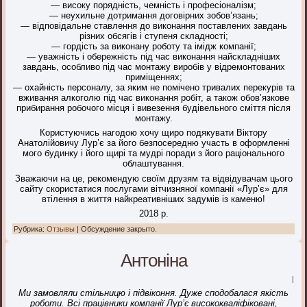
— високу порядність, чемність і професіоналізм;
— неухильне дотримання договірних зобов’язань;
— відповідальне ставлення до виконання поставлених завдань
різних обсягів і ступеня складності;
— гордість за виконану роботу та імідж компанії;
— уважність і обережність під час виконання найскладніших
завдань, особливо під час монтажу виробів у відремонтованих
приміщеннях;
— охайність персоналу, за яким не помічено тривалих перекурів та
вживання алкоголю під час виконання робіт, а також обов’язкове
прибирання робочого місця і вивезення будівельного сміття після
монтажу.
Користуючись нагодою хочу щиро подякувати Віктору
Анатолійовичу Лур’є за його безпосередню участь в оформленні
мого будинку і його щирі та мудрі поради з його раціонального
облаштування.
Зважаючи на це, рекомендую своїм друзям та відвідувачам цього
сайту скористатися послугами вітчизняної компанії «Лур’є» для
втілення в життя найкреативніших задумів із каменю!
2018 р.
Рубрика:
Отзывы
|
Обсуждение закрыто.
Антоніна
|
Ми замовляли стільницю і підвікон
ня. Дуже сподобалася якість
роботи. Всі працівники компанії Лур’є висококваліфіковані,