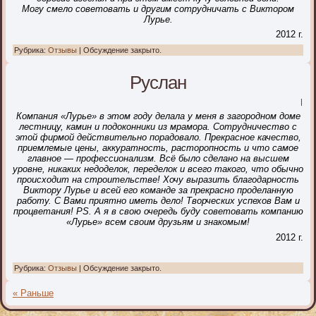
Могу смело советовать и другим сотрудничать с Виктором
Лурье.
2012 г.
Рубрика:
Отзывы
|
Обсуждение закрыто.
Руслан
|
Компания «Лурье» в этом году делала у меня в загородном доме
лестницу, камин и подоконники из мрамора. Сотрудничество с
этой фирмой действительно порадовало. Прекрасное качество,
приемлемые цены, аккуратность, расторопность и что самое
главное — профессионализм. Всё было сделано на высшем
уровне, никаких недоделок, переделок и всего такого, что обычно
происходит на строительстве! Хочу выразить благодарность
Виктору Лурье и всей его команде за прекрасно проделанную
работу. С Вами приятно иметь дело! Творческих успехов Вам и
процветания!
PS. А я в свою очередь буду советовать компанию
«Лурье» всем своим друзьям и знакомым!
2012 г.
Рубрика:
Отзывы
|
Обсуждение закрыто.
« Раньше