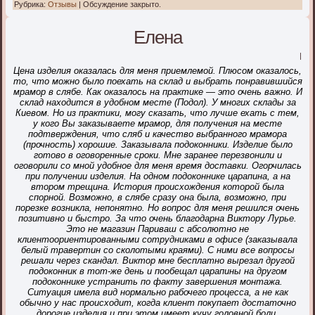
Рубрика:
Отзывы
|
Обсуждение закрыто.
Елена
|
Цена изделия оказалась для меня приемлемой. Плюсом оказалось,
то, что можно было поехать на склад и выбрать понравившийся
мрамор в слябе. Как оказалось на практике — это очень важно. И
склад находится в удобном месте (Подол). У многих склады за
Киевом. Но из практики, могу сказать, что лучше ехать с тем,
у кого Вы заказываете мрамор, для получения на месте
подтверждения, что сляб и качество выбранного мрамора
(прочность) хорошие.
Заказывала подоконники. Изделие было
готово в оговоренные сроки. Мне заранее перезвонили и
оговорили со мной удобное для меня время доставки. Огорчилась
при получении изделия. На одном подоконнике царапина, а на
втором трещина. История происхождения которой была
спорной. Возможно, в слябе сразу она была, возможно, при
порезке возникла, непонятно.
Но вопрос для меня решился очень
позитивно и быстро. За что очень благодарна Виктору Лурье.
Это не магазин Париваш с абсолютно не
клиентоориентированными сотрудниками в офисе (заказывала
белый травертин со сколотыми краями). С ними все вопросы
решали через скандал.
Виктор мне бесплатно вырезал другой
подоконник в тот-же день и пообещал царапины на другом
подоконнике устранить по факту завершения монтажа.
Ситуация имела вид нормально рабочего процесса, а не как
обычно у нас происходит, когда клиент покупает достаточно
дорогие изделия и при этом имеет кучу головной боли.