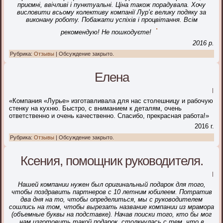
приємні, ввічливі і пунктуальні. Ціна також порадувала. Хочу
висловити всьому колективу компанії Лур’є велику подяку за
виконану роботу. Побажати успіхів і процвітання. Всім
рекомендую! Не пошкодуєте!
2016 р.
Рубрика:
Отзывы
|
Обсуждение закрыто.
Елена
|
«Компания «Лурье» изготавливала для нас столешницу и рабочую
стенку на кухню. Быстро, с вниманием к деталям, очень
ответственно и очень качественно. Спасибо, прекрасная работа!»
2016 г.
Рубрика:
Отзывы
|
Обсуждение закрыто.
Ксения, помощник руководителя.
|
Нашей компании нужен был оригинальный подарок для того,
чтобы поздравить партнеров с 10 летним юбилеем. Потратив
два дня на то, чтобы определиться, мы с руководителем
сошлись на том, чтобы вырезать название компании из мрамора
(объемные буквы на подставке). Начав поиски того, кто бы мог
нам изготовить такой подарок, столкнулась с тем, что в