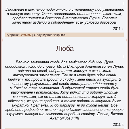
|
Заказывал в компании подоконники и столешницу под умывальник
в ванную комнату. Очень понравилось отношение к заказчикам,
профессионализм Виктора Анатольевича Лурье. Доволен
качеством изделий и соблюдением всех условий договора.
2011 г.
Рубрика:
Отзывы
|
Обсуждение закрыто.
Люба
|
Весною замовляла сходи для заміського будинку. Дуже
сподобався підхід до справи. Ми із Віктором Анатолієвичем Лурьє
поїхали на склад, вибрали там мармур, з якого мало
виконуватися замовлення. Так як я мала дуже обмежений
бюджет, то просила зробити скидку і мені пішли на зустріч. В
кінцевому результаті мої сходи коштували найдешевше у
м.Києві за таке замовлення. В обумовлені строки сходи були
виготовлені і встановлені. Хочу відмітити роботу хлопців-
монтажників, які не тільки встановлювали мармур, але й
підказали, як краще зробити, а також роботи виконували дуже
акуратно. Претензій ні до мармуру, ні до сходів немає. Все
зроблено професійно, якісно і гарно.Цілком задоволена співпрацею
з фірмою, планую ще замовити вироби із граніту. Дякую, Віктор
Анатолійович!!!!
2011 г.