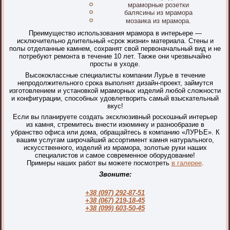
мраморные розетки
балясины из мрамора
мозаика из мрамора.
Преимущество использования мрамора в интерьере —
исключительно длительный «срок жизни» материала. Стены и
полы отделанные камнем, сохранят свой первоначальный вид и не
потребуют ремонта в течение 10 лет. Также они чрезвычайно
просты в уходе.
Высококлассные специалисты компании Лурье в течение
непродолжительного срока выполнят дизайн-проект, займутся
изготовлением и установкой мраморных изделий любой сложности
и конфигурации, способных удовлетворить самый взыскательный
вкус!
Если вы планируете создать эксклюзивный роскошный интерьер
из камня, стремитесь внести изюминку и разнообразие в
убранство офиса или дома, обращайтесь в компанию «ЛУРЬЕ». К
вашим услугам широчайший ассортимент камня натурального,
искусственного, изделий из мрамора, золотые руки наших
специалистов и самое современное оборудование!
Примеры наших работ вы можете посмотреть
в галерее
.
Звоните:
+38 (097) 292-87-51
+38 (067) 219-18-45
+38 (099) 603-50-45