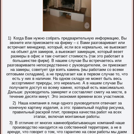
1) Когда Вам нужно собрать предварительную информацию, Вы
звоните или приезжаете на фирму – с Вами разговаривает или
встречает менеджер, который, если все нормально, не выезжает
на объект для замеров, а выезжает замерщик, который везет
размеры в офис и там считают стоимость (так это работает в
большинстве фирм). В нашем случае Вы встречаетесь или
разговариваете непосредственно с руководителем, он приезжает
на замеры, советует где взять камень (мы работаем со всеми
оптовыми складами), а не предлагает как в первом случае то, что
есть у них в наличии. На одном складе не может быть весь
ассортимент природы, это нереально. А в нашем случае Вы
получаете доступ ко всему камню, который есть максимально.
Дальше: руководитель замеряет и составляет смету на месте, в
течение десяти минут. Это экономия времени всех участников.
2) Наша компания в лице одного руководителя отвечает за
конечную картину изделия, а это: правильный подбор рисунка,
правильный раскрой плит, проверка качества работ на всех
этапах, включая монтажные работы.
3) В отличие от многих камнеобрабатывающих компаний наше
производство находится на собственной территории, а не в
аренде, что говорит о том, что гарантию на свои работы мы даем