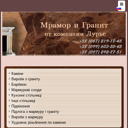
Каміни
Вироби з граніту
Барбекю
Мармурові сходи
Кухонні стільниці
Інші стільниці
Підвіконня
Підлога з мармуру і граніту
Вироби з мармуру
Художнє різьблення по каменю