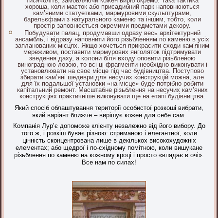
тисячоліть, замовляючи кожен виріб окремо. Така тактика
хороша, коли маєток або присадибний парк наповнюються
кам’яними статуетками, мармуровими скульптурами,
барельєфами з натурального каменю та іншим, тобто, коли
простір заповнюється окремими предметами декору.
Побудувати палац, продумавши одразу весь архітектурний
ансамбль, і відразу наповнити його різьбленням по каменю в усіх
запланованих місцях. Якщо хочеться прикрасити сходи кам’яним
мереживом, поставити мармурових янголяток підтримувати
зведення даху, а колони біля входу оповити різьбленою
виноградною лозою, то всі ці фрагменти необхідно виконувати і
установлювати на своє місце під час будівництва. Поступово
збирати кам’яні шедеври для несучих конструкцій можна, але
для їх подальшої установки «на місце» буде потрібно робити
капітальний ремонт. Масштабне різьблення на несучих кам’яних
конструкціях практичніше виконувати ще на етапі будівництва.
Який спосіб облаштування території особистої розкоші вибрати,
який варіант ближче – вирішує кожен для себе сам.
Компанія Лур’є допоможе клієнту незалежно від його вибору. До
того ж, і розкіш буває різною: стриманою і елегантної, коли
цінність сконцентрована лише в декількох високохудожніх
елементах; або щедрої і по-східному помітною, коли вишукане
різьблення по каменю на кожному кроці і просто «впадає в очі».
Все нам по силах!