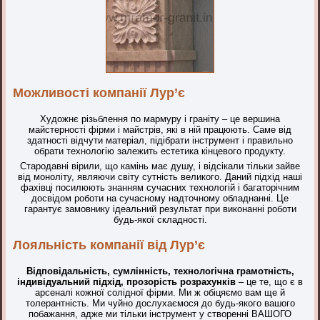
Можливості компанії Лур’є
Художнє різьблення по мармуру і граніту – це вершина
майстерності фірми і майстрів, які в ній працюють. Саме від
здатності відчути матеріал, підібрати інструмент і правильно
обрати технологію залежить естетика кінцевого продукту.
Стародавні вірили, що камінь має душу, і відсікали тільки зайве
від моноліту, являючи світу сутність великого. Даний підхід наші
фахівці посилюють знанням сучасних технологій і багаторічним
досвідом роботи на сучасному надточному обладнанні. Це
гарантує замовнику ідеальний результат при виконанні роботи
будь-якої складності.
Лояльність компанії від Лур’є
Відповідальність, сумлінність, технологічна грамотність,
індивідуальний підхід, прозорість розрахунків
– це те, що є в
арсеналі кожної солідної фірми. Ми ж обіцяємо вам ще й
толерантність. Ми чуйно дослухаємося до будь-якого вашого
побажання, адже ми тільки інструмент у створенні ВАШОГО