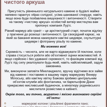
чистого аркуша
Присутність рівненького натурального каменю в будівлі майже
напевно гарантує образ солідної, усіма шанованої споруди, навіть
якщо вона буде позбавлена вишуканості і витонченості. Створити
на такому «чистому аркуші» особистий витвір мистецтва вам
пропонує компанія Лур’є.
Рівний мармур або граніт – це архітектурний старт, початок відліку
у прагненні до розкоші і витонченості. Це своєрідний каркас, на
який за бажання можна нанизувати кам’яні шедеври, скульптурні
шедеври і філігранну різьбу по каменю.
Ми можемо все!
Скромність – чеснота, але не варто відважувати їй поклони, коли
справа стосується роботи або об’єктивної оцінки можливостей. А
якщо серйозно і без удаваної скромності, то фахівцям компанії від
Лур’є під силу реалізувати будь-який, навіть найсміливіший, задум
замовника.
Ми, виконуючи заповіти Мікеланджело, вручну відітнемо все зайве
від каменю і поставимо в вашому парку мармурову Венеру
Мілоську, або кам’яну квітку Бажова зробимо центральним
об’єктом клумби або фонтанчика, чи барельєфом Діани
прикрасимо мисливський будиночок, а мініатюру роденівського
мислителя розмістимо в кабінеті.
Окрім того, ми точно, акуратно і якісно виконаємо серійні
об’єкти:
мармурові колони і різьблені фрагменти пано;