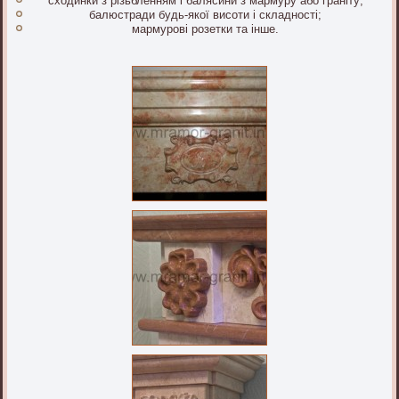
сходинки з різьбленням і балясини з мармуру або граніту;
балюстради будь-якої висоти і складності;
мармурові розетки та інше.