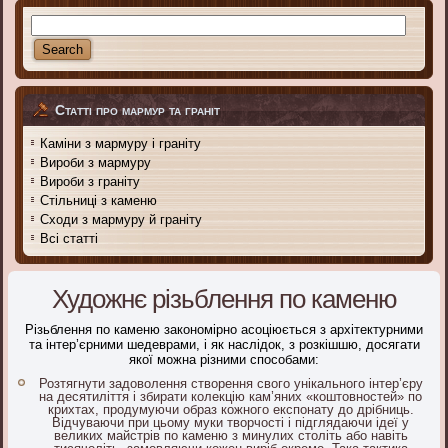
Статті про мармур та граніт
Каміни з мармуру і граніту
Вироби з мармуру
Вироби з граніту
Стільниці з каменю
Сходи з мармуру й граніту
Всі статті
Художнє різьблення по каменю
Різьблення по каменю закономірно асоціюється з архітектурними
та інтер’єрними шедеврами, і як наслідок, з розкішшю, досягати
якої можна різними способами:
Розтягнути задоволення створення свого унікального інтер’єру
на десятиліття і збирати колекцію кам’яних «коштовностей» по
крихтах, продумуючи образ кожного експонату до дрібниць.
Відчуваючи при цьому муки творчості і підглядаючи ідеї у
великих майстрів по каменю з минулих століть або навіть