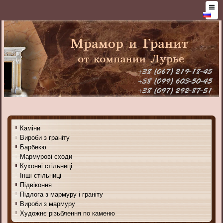
Каміни
Вироби з граніту
Барбекю
Мармурові сходи
Кухонні стільниці
Інші стільниці
Підвіконня
Підлога з мармуру і граніту
Вироби з мармуру
Художнє різьблення по каменю